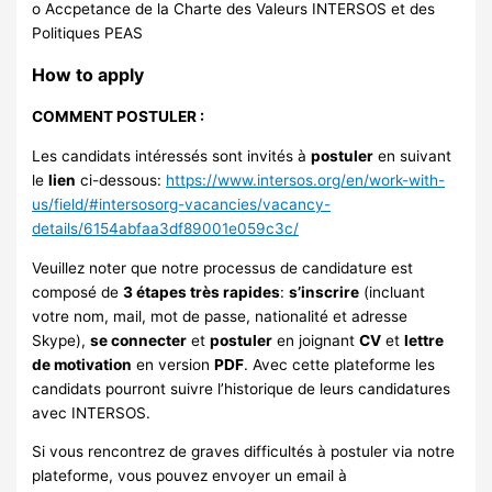
o Accpetance de la Charte des Valeurs INTERSOS et des
Politiques PEAS
How to apply
COMMENT POSTULER :
Les candidats intéressés sont invités à
postuler
en suivant
le
lien
ci-dessous:
https://www.intersos.org/en/work-with-
us/field/#intersosorg-vacancies/vacancy-
details/6154abfaa3df89001e059c3c/
Veuillez noter que notre processus de candidature est
composé de
3 étapes très rapides
:
s’inscrire
(incluant
votre nom, mail, mot de passe, nationalité et adresse
Skype),
se connecter
et
postuler
en joignant
CV
et
lettre
de motivation
en version
PDF
. Avec cette plateforme les
candidats pourront suivre l’historique de leurs candidatures
avec INTERSOS.
Si vous rencontrez de graves difficultés à postuler via notre
plateforme, vous pouvez envoyer un email à