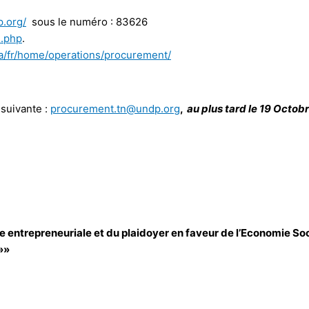
p.org/
sous le numéro : 83626
s.php
.
ia/fr/home/operations/procurement/
 suivante :
procurement.tn@undp.org
,
au
plus tard le 19 Octob
 entrepreneuriale et du plaidoyer en faveur de l’Economie Soc
»»