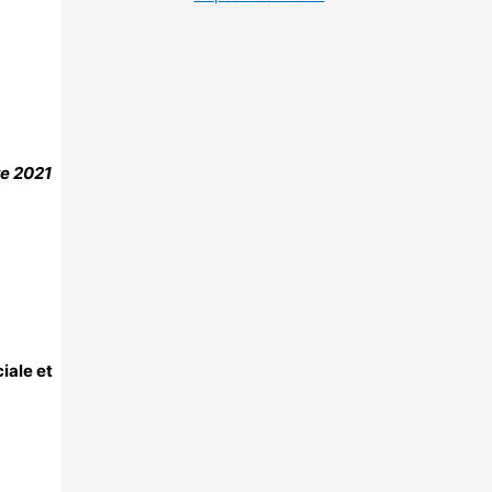
re 2021
iale et